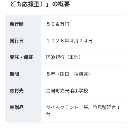
ども応援型）」の概要
発行額
５０百万円
発行日
２０２６年４月２４日
受託・保証
阿波銀行（単独）
期間
５年（期日一括償還）
寄付先
海陽町立宍喰小学校
寄贈品
クイックテント１張、竹馬整理台１
台