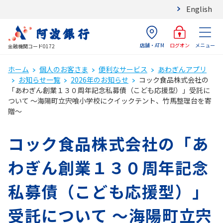
English
店舗・ATM
メニュー
ログオン
金融機関コード0172
ホーム
個人のお客さま
便利なサービス
あわぎんアプリ
お知らせ一覧
2026年のお知らせ
コック食品株式会社の
「あわぎん創業１３０周年記念私募債（こども応援型）」受託に
ついて ～海陽町立宍喰小学校にクイックテント、竹馬整理台を寄
贈～
コック食品株式会社の「あ
わぎん創業１３０周年記念
私募債（こども応援型）」
受託について ～海陽町立宍