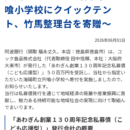
喰小学校にクイックテン
ト、竹馬整理台を寄贈～
2026年06月01日
阿波銀行（頭取 福永丈久、本店：徳島県徳島市）は、コ
ック食品株式会社（代表取締役 田中信輝、本社：大阪府
大東市）が発行した「あわぎん創業１３０周年記念私募債
（こども応援型）」５０百万円を受託し、当社から指定い
ただいた海陽町立宍喰小学校へ寄付を実施しましたので、
お知らせいたします。
当行は私募債発行を通じて地域経済の発展や産業振興に貢
献し、魅力ある持続可能な地域社会の実現に向けて取組ん
でまいります。
「あわぎん創業１３０周年記念私募債（こ
ども応援型）」発行会社の概要