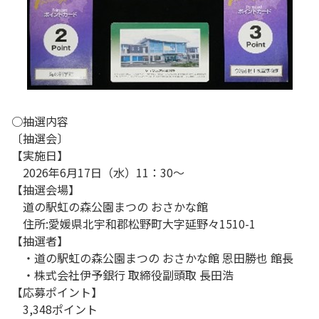
○抽選内容
〔抽選会〕
【実施日】
2026年6月17日（水）11：30～
【抽選会場】
道の駅虹の森公園まつの おさかな館
住所:愛媛県北宇和郡松野町大字延野々1510-1
【抽選者】
・道の駅虹の森公園まつの おさかな館 恩田勝也 館長
・株式会社伊予銀行 取締役副頭取 長田浩
【応募ポイント】
3,348ポイント