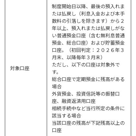
制度開始日以降、最後の預入れま
たは払戻し（利息入金および本手
数料の引落しを除きます）から２
年以上、預入れまたは払戻しがな
い普通預金口座（含む無利息普通
預金、総合口座）および貯蓄預金
口座。（初回判定：２０２６年３
月末、以降毎年３月末）
ただし、以下の口座は対象外で
対象口座
す。
総合口座で定期預金に残高がある
場合
外貨預金、投資信託等の振替口
座、融資返済用口座
相続手続中など当行所定の条件に
該当する場合
当該口座の残高が下記残高以上の
口座