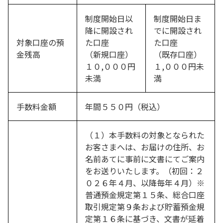
制度開始日以
制度開始日ま
降に開設され
でに開設され
対象口座の預
た口座
た口座
金残高
（新規口座）
（既存口座）
１０,０００円
１,０００円未
未満
満
手数料金額
年間５５０円（税込）
（１）本手数料の対象となられた
お客さまへは、お届けの住所、お
名前あてに事前に文書にてご案内
をお送りいたします。（初回：２
０２６年４月、以降毎年４月）※
普通預金規定第１５条、総合口座
取引規定第９条および貯蓄預金規
定第１６条に基づき、文書が延着