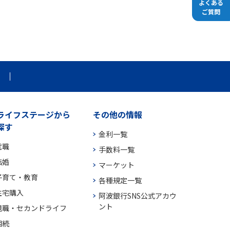
よくある
ご質問
ライフステージから
その他の情報
探す
金利一覧
就職
手数料一覧
結婚
マーケット
子育て・教育
各種規定一覧
住宅購入
阿波銀行SNS公式アカウ
ント
退職・セカンドライフ
相続