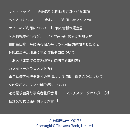
サイトマップ
金融取引に関わる方針・注意事項
ペイオフについて
安心してご利用いただくために
サイトのご利用について
個人情報保護宣言
法人情報等の当行グループでの共有に関するお知らせ
預貯金口座付番に係る個人番号の利用目的追加のお知らせ
休眠預金等活用法に係る異動事由について
「お客さま本位の業務運営」に関する取組方針
カスタマーハラスメント方針
電子決済等代行業者との連携および協働に係る方針について
SNS公式アカウント利用規約について
適格請求書発行事業者登録番号
マルチステークホルダー方針
信託契約代理店に関する表示
金融機関コード0172
Copyright© The Awa Bank, Limited.