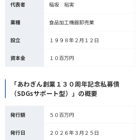
代表者
稲坂 裕実
業種
食品加工機器卸売業
設立
１９９８年２月１２日
資本金
１０百万円
「あわぎん創業１３０周年記念私募債
（SDGsサポート型）」の概要
発行額
５０百万円
発行日
２０２６年３月２５日