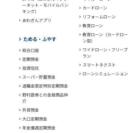
ーネット・モバイルバン
カードローン
キング）
リフォームローン
あわぎんアプリ
教育ローン
教育ローン（カードロー
ためる・ふやす
ン型）
ワイドローン・フリープ
総合口座
ラン
定期預金
スマートネクスト
投資信託
ローンシミュレーション
スーパー貯蓄預金
退職金限定特別定期預金
野村證券との金融商品仲
介
外貨預金
大口定期預金
年金優遇定期預金