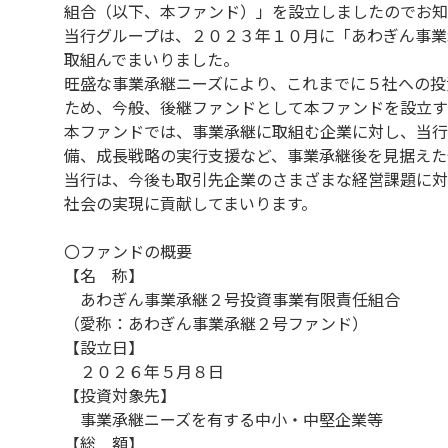
組合（以下、本ファンド）」を設立しましたのでお知
当行グループは、２０２３年１０月に「あわぎん事業
取組んでまいりました。
旺盛な事業承継ニーズにより、これまでに５社への投
ため、今般、後継ファンドとして本ファンドを設立す
本ファンドでは、事業承継に取組む企業に対し、当行
備、成長戦略の実行支援など、事業承継後を見据えた
当行は、今後も取引先企業のさまざまな経営課題に対
社会の実現に貢献してまいります。
〇ファンドの概要
【名 称】
あわぎん事業承継２号投資事業有限責任組合
（愛称：あわぎん事業承継２号ファンド）
【設立日】
２０２６年５月８日
【投資対象先】
事業承継ニーズを有する中小・中堅企業等
【総 額】