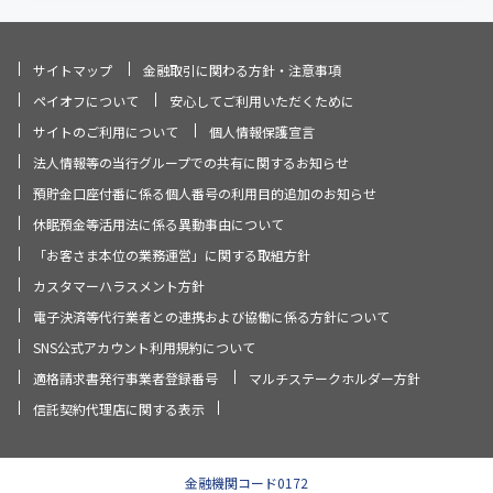
サイトマップ
金融取引に関わる方針・注意事項
ペイオフについて
安心してご利用いただくために
サイトのご利用について
個人情報保護宣言
法人情報等の当行グループでの共有に関するお知らせ
預貯金口座付番に係る個人番号の利用目的追加のお知らせ
休眠預金等活用法に係る異動事由について
「お客さま本位の業務運営」に関する取組方針
カスタマーハラスメント方針
電子決済等代行業者との連携および協働に係る方針について
SNS公式アカウント利用規約について
適格請求書発行事業者登録番号
マルチステークホルダー方針
信託契約代理店に関する表示
金融機関コード0172