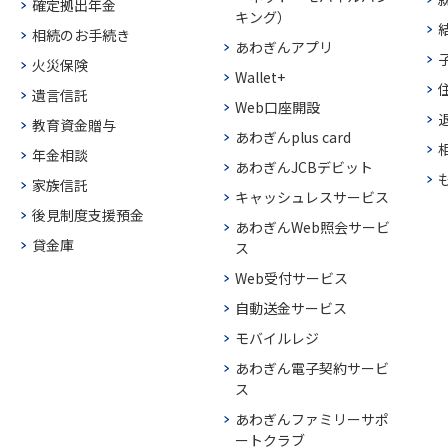
確定拠出年金
キング）
相続のお手続き
あわぎんアプリ
火災保険
Wallet+
遺言信託
Web口座開設
教育資金贈与
あわぎんplus card
年金相談
あわぎんJCBデビット
家族信託
キャッシュレスサービス
後見制度支援預金
あわぎんWeb照会サービ
貸金庫
ス
Web受付サービス
自動送金サービス
モバイルレジ
あわぎん電子契約サービ
ス
あわぎんファミリーサポ
ートクラブ