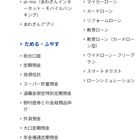
ai-mo（あわぎんインタ
マイカーローン
ーネット・モバイルバン
カードローン
キング）
リフォームローン
あわぎんアプリ
教育ローン
教育ローン（カードロー
ためる・ふやす
ン型）
ワイドローン・フリープ
総合口座
ラン
定期預金
スマートネクスト
投資信託
ローンシミュレーション
スーパー貯蓄預金
退職金限定特別定期預金
野村證券との金融商品仲
介
外貨預金
大口定期預金
年金優遇定期預金