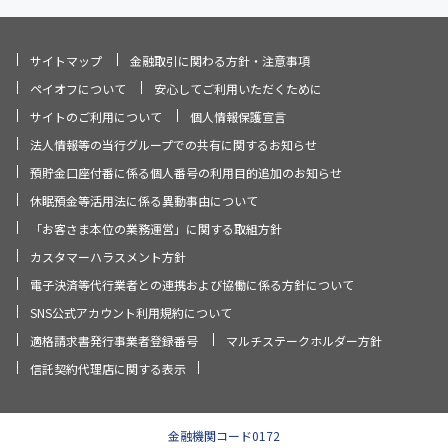
サイトマップ
金融取引に関わる方針・注意事項
ペイオフについて
安心してご利用いただくために
サイトのご利用について
個人情報保護宣言
法人情報等の当行グループでの共有に関するお知らせ
預貯金口座付番に係る個人番号の利用目的追加のお知らせ
休眠預金等活用法に係る異動事由について
「お客さま本位の業務運営」に関する取組方針
カスタマーハラスメント方針
電子決済等代行業者との連携および協働に係る方針について
SNS公式アカウント利用規約について
適格請求書発行事業者登録番号
マルチステークホルダー方針
信託契約代理店に関する表示
金融機関コード0172