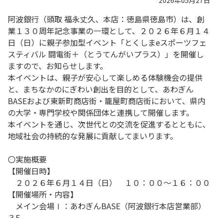
2026年05月27日
阿波銀行（頭取 福永丈久、本店：徳島県徳島市）は、創
業１３０周年記念事業の一環として、２０２６年６月１４
日（日）に親子参加型イベント「とくしまeスポーツフェ
スティバル 闘電街＋（とうてんがいプラス）」を開催し
ますので、お知らせします。
本イベントは、親子が安心して楽しめる体験機会の提供
と、まちなかのにぎわい創出を目的として、あわぎん
BASEおよび東新町商店街・籠屋町商店街において、県内
の大学・専門学校や関係団体と連携して開催します。
本イベントを通じ、次世代との交流を促進するとともに、
地域社会の持続的な発展に貢献してまいります。
〇実施概要
【開催日時】
２０２６年６月１４日（日） １０：００～１６：００
【開催場所・内容】
メイン会場Ⅰ：あわぎんBASE（阿波銀行本店営業部）
３F