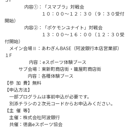
内容①：「スマブラ」対戦会
１０：００～１２：３０（９：３０受付
開始）
内容②：「ポケモンユナイト」対戦会
１３：００～１６：００（１２：３０受
付開始）
メイン会場Ⅱ：あわぎんBASE（阿波銀行本店営業部）
１F
内容：eスポーツ体験ブース
サブ会場：東新町商店街・籠屋町商店街
内容：各種体験ブース
【参 加 費】無料
【申込方法】
一部プログラムは事前申込が必要です。
別添チラシの２次元コードからお申込みください。
【主 催 等】
主催：株式会社阿波銀行
共催：徳島eスポーツ協会