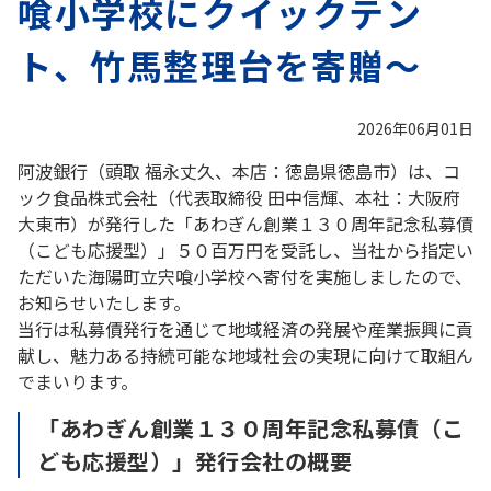
喰小学校にクイックテン
ト、竹馬整理台を寄贈～
2026年06月01日
阿波銀行（頭取 福永丈久、本店：徳島県徳島市）は、コ
ック食品株式会社（代表取締役 田中信輝、本社：大阪府
大東市）が発行した「あわぎん創業１３０周年記念私募債
（こども応援型）」５０百万円を受託し、当社から指定い
ただいた海陽町立宍喰小学校へ寄付を実施しましたので、
お知らせいたします。
当行は私募債発行を通じて地域経済の発展や産業振興に貢
献し、魅力ある持続可能な地域社会の実現に向けて取組ん
でまいります。
「あわぎん創業１３０周年記念私募債（こ
ども応援型）」発行会社の概要