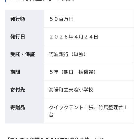
発行額
５０百万円
発行日
２０２６年４月２４日
受託・保証
阿波銀行（単独）
期間
５年（期日一括償還）
寄付先
海陽町立宍喰小学校
寄贈品
クイックテント１張、竹馬整理台１
台