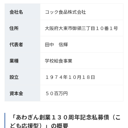
会社名
コック食品株式会社
住所
大阪府大東市御領三丁目１０番１号
代表者
田中 信輝
業種
学校給食事業
設立
１９７４年１０月１８日
資本金
５０百万円
「あわぎん創業１３０周年記念私募債（こ
ども応援型）」の概要