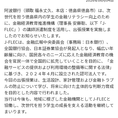
2026年06月04日
阿波銀行（頭取 福永丈久、本店：徳島県徳島市）は、次
世代を担う徳島県内の学生の金融リテラシー向上のため
に、金融経済教育推進機構（理事長 安藤聡、以下「J-
FLEC」）の講師派遣制度を活用し、出張授業を実施しま
したのでお知らせいたします。
J-FLECは、金融広報中央委員会（事務局：日本銀行）、
全国銀行協会、日本証券業協会が発起人となり、幅広い年
齢層に向け、国民各々のニーズに応えた金融経済教育の機
会を官民一体で全国的に拡充していくことを目的に、「金
融サービスの提供および利用環境の整備等に関する法律」
に基づき、２０２４年４月に設立された認可法人です。
今回の出張授業は、生活設計、家計管理および金融トラブ
ルの防止について学び、将来に向けた主体的な判断力育成
を目的とした内容で行われました。
当行は今後も、地域に根ざした金融機関としてJ-FLECと
協働し、次世代を担う学生の成長を支える活動を継続して
まいります。