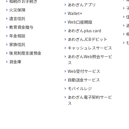
相続のお手続き
あわぎんアプリ
火災保険
Wallet+
遺言信託
Web口座開設
教育資金贈与
あわぎんplus card
年金相談
あわぎんJCBデビット
家族信託
キャッシュレスサービス
後見制度支援預金
あわぎんWeb照会サービ
貸金庫
ス
Web受付サービス
自動送金サービス
モバイルレジ
あわぎん電子契約サービ
ス