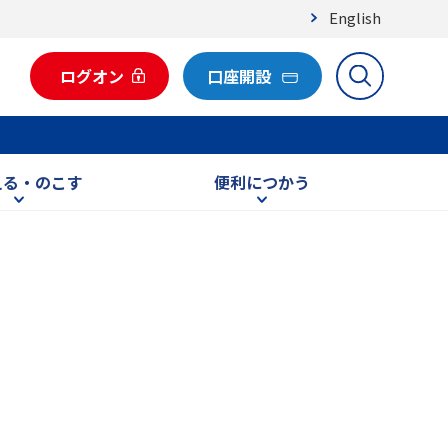
English
ログオン
口座開設
える・のこす
便利につかう