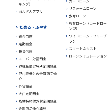
カードローン
キング）
リフォームローン
あわぎんアプリ
教育ローン
教育ローン（カードロー
ためる・ふやす
ン型）
ワイドローン・フリープ
総合口座
ラン
定期預金
スマートネクスト
投資信託
ローンシミュレーション
スーパー貯蓄預金
退職金限定特別定期預金
野村證券との金融商品仲
介
外貨預金
大口定期預金
為替特約付外貨定期預金
金融商品仲介業務