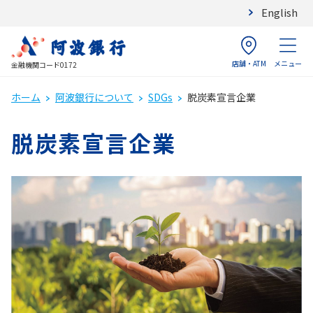
English
店舗・ATM
メニュー
金融機関コード0172
ホーム
阿波銀行について
SDGs
脱炭素宣言企業
脱炭素宣言企業