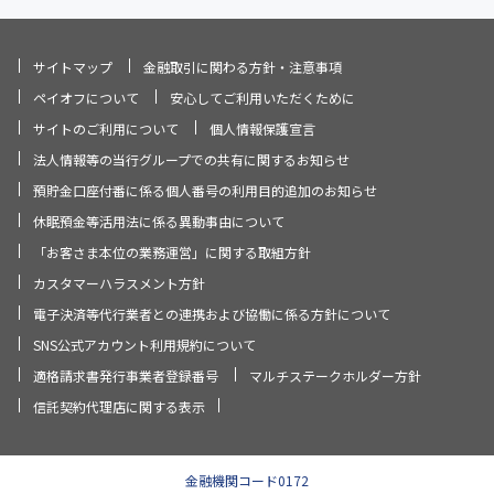
サイトマップ
金融取引に関わる方針・注意事項
ペイオフについて
安心してご利用いただくために
サイトのご利用について
個人情報保護宣言
法人情報等の当行グループでの共有に関するお知らせ
預貯金口座付番に係る個人番号の利用目的追加のお知らせ
休眠預金等活用法に係る異動事由について
「お客さま本位の業務運営」に関する取組方針
カスタマーハラスメント方針
電子決済等代行業者との連携および協働に係る方針について
SNS公式アカウント利用規約について
適格請求書発行事業者登録番号
マルチステークホルダー方針
信託契約代理店に関する表示
金融機関コード0172