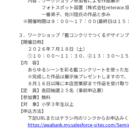
内容：ワークショップ参加者による作品展示
フォトスポット設置（株式会社reterace.
一番弟子、佐川陸氏の作品と歩み
※開催時間は９：００～１７：００(最終日は１５：
３．ワークショップ「藍コンクリでつくるデザインプ
【開催日時】
２０２６年７月１８日（土）
①１０：００～１１：３０、②１３：３０～１５
【内 容】
あらゆるシーンを彩る藍コンクリートを使った左
※完成した作品は展示後プレゼントしますので、
８月１６日以降に本店営業部まで作品を受け取り
【定 員】各回抽選２５名（事前申込要）
【参加費】無料
【対 象】小学３年生以上
【申込方法】
下記URLまたはチラシ内のリンクからお申込みく
https://awabank.my.salesforce-sites.com/Sem