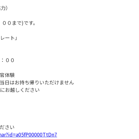
協力）
００まで)です。
レート」
：００
官体験
当日はお持ち帰りいただけません
にお越しください
ださい
inar?id=a05fP00000TtDn7