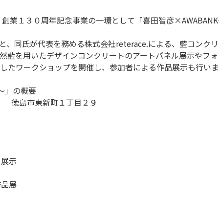
創業１３０周年記念事業の一環として「喜田智彦×AWABAN
、同氏が代表を務める株式会社reterace.による、藍コン
然藍を用いたデザインコンクリートのアートパネル展示やフォ
したワークショップを開催し、参加者による作品展示も行いま
チ～」の概要
部） 徳島市東新町１丁目２９
る展示
作品展