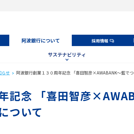
阿波銀行について
採用情報
サステナビリティ
知らせ
阿波銀行創業１３０周年記念 「喜田智彦×AWABANK～藍
記念 「喜田智彦×AWA
について