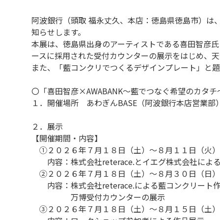
阿波銀行（頭取 福永丈久、本店：徳島県徳島市）は、
知らせします。
本展は、徳島県出身のアーティストである喜田智彦氏と
ースに採用された受付カウンターの展示をはじめ、天
また、「藍コンクリでつくるデザインプレート」と題
〇「喜田智彦×AWABANK～藍でつなぐ希望のカタ
１．開催場所 あわぎんBASE（阿波銀行本店営業
２．展示
【開催期間・内容】
①２０２６年７月１８日（土）～８月１１日（火）
内容：株式会社reterace.とイエグ株式会社によ
②２０２６年７月１８日（土）～８月３０日（日）
内容：株式会社reterace.による藍コンクリート
万博受付カウンターの展示
③２０２６年７月１８日（土）～８月１５日（土）