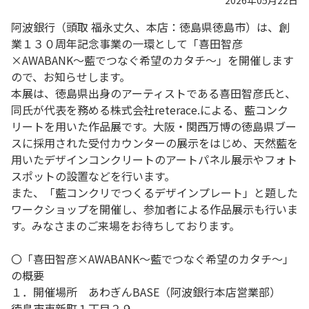
2026年05月22日
阿波銀行（頭取 福永丈久、本店：徳島県徳島市）は、創
業１３０周年記念事業の一環として「喜田智彦
×AWABANK～藍でつなぐ希望のカタチ～」を開催します
ので、お知らせします。
本展は、徳島県出身のアーティストである喜田智彦氏と、
同氏が代表を務める株式会社reterace.による、藍コンク
リートを用いた作品展です。大阪・関西万博の徳島県ブー
スに採用された受付カウンターの展示をはじめ、天然藍を
用いたデザインコンクリートのアートパネル展示やフォト
スポットの設置などを行います。
また、「藍コンクリでつくるデザインプレート」と題した
ワークショップを開催し、参加者による作品展示も行いま
す。みなさまのご来場をお待ちしております。
〇「喜田智彦×AWABANK～藍でつなぐ希望のカタチ～」
の概要
１．開催場所 あわぎんBASE（阿波銀行本店営業部）
徳島市東新町１丁目２９