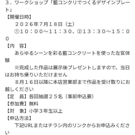
３．ワークショップ「藍コンクリでつくるデザインプレー
ト」
【開催日時】
２０２６年７月１８日（土）
①１０：００～１１：３０、②１３：３０～１５：０
０
【内 容】
あらゆるシーンを彩る藍コンクリートを使った左官体
験
※完成した作品は展示後プレゼントしますので、当日
はお持ち帰りいただけません
８月１６日以降に本店営業部まで作品を受け取りにお
越しください
【定 員】各回抽選２５名（事前申込要）
【参加費】無料
【対 象】小学３年生以上
【申込方法】
下記URLまたはチラシ内のリンクからお申込みくださ
い