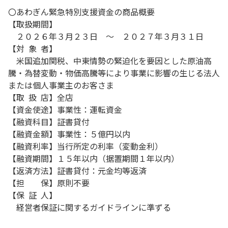
〇あわぎん緊急特別支援資金の商品概要
【取扱期間】
２０２６年３月２３日 ～ ２０２７年３月３１日
【対 象 者】
米国追加関税、中東情勢の緊迫化を要因とした原油高
騰・為替変動・物価高騰等により事業に影響の生じる法人
または個人事業主のお客さま
【取 扱 店】全店
【資金使途】事業性：運転資金
【融資科目】証書貸付
【融資金額】事業性：５億円以内
【融資利率】当行所定の利率（変動金利）
【融資期間】１５年以内（据置期間１年以内）
【返済方法】証書貸付：元金均等返済
【担 保】原則不要
【保 証 人】
経営者保証に関するガイドラインに準ずる