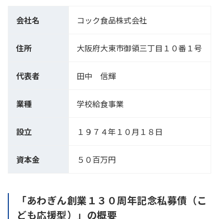
会社名
コック食品株式会社
住所
大阪府大東市御領三丁目１０番１号
代表者
田中 信輝
業種
学校給食事業
設立
１９７４年１０月１８日
資本金
５０百万円
「あわぎん創業１３０周年記念私募債（こ
ども応援型）」の概要