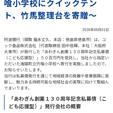
喰小学校にクイックテン
ト、竹馬整理台を寄贈～
2026年06月01日
阿波銀行（頭取 福永丈久、本店：徳島県徳島市）は、コ
ック食品株式会社（代表取締役 田中信輝、本社：大阪府
大東市）が発行した「あわぎん創業１３０周年記念私募債
（こども応援型）」５０百万円を受託し、当社から指定い
ただいた海陽町立宍喰小学校へ寄付を実施しましたので、
お知らせいたします。
当行は私募債発行を通じて地域経済の発展や産業振興に貢
献し、魅力ある持続可能な地域社会の実現に向けて取組ん
でまいります。
「あわぎん創業１３０周年記念私募債（こ
ども応援型）」発行会社の概要