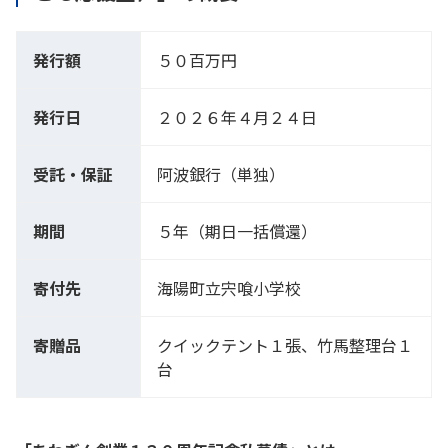
発行額
５０百万円
発行日
２０２６年４月２４日
受託・保証
阿波銀行（単独）
期間
５年（期日一括償還）
寄付先
海陽町立宍喰小学校
寄贈品
クイックテント１張、竹馬整理台１
台