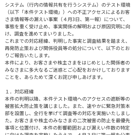
システム（行内の情報共有を行うシステム）のテスト環境
（以下「本件テスト環境」）への不正アクセスによるお客
さま情報等の漏えい事案（４月3日、第一報）について、
事態を重く受け止め、事実関係の解明および原因究明に向
け、調査を進めてまいりました。
これまでの対応経緯、判明した事実と調査結果を踏まえ、
再発防止策および関係役員等の処分について、以下のとお
りご報告いたします。
本件により、お客さまや株主さまをはじめとした関係者の
みなさまに多大なるご迷惑とご心配をおかけしております
ことを、あらためて深くお詫び申しあげます。
１．対応経緯
本件の判明以降、本件テスト環境へのアクセスの遮断等の
被害拡大防止策を講じました。また、速やかに緊急対策本
部を設置し、全行を挙げて調査等の対応を実施いたしまし
た。お客さまや株主のみなさまの二次被害の防止を最優先
事項と位置付け、本件の影響範囲および漏えい件数の特定
に向けた調査を実施したうえで、４月３日に第一報を公表