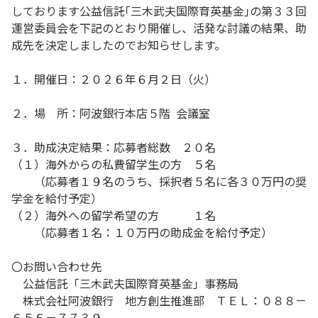
しております公益信託｢三木武夫国際育英基金｣の第３３回
運営委員会を下記のとおり開催し、活発な討議の結果、助
成先を決定しましたのでお知らせします。
１．開催日：２０２６年６月２日（火）
２．場 所：阿波銀行本店５階 会議室
３．助成決定結果：応募者総数 ２０名
（１）海外からの私費留学生の方 ５名
（応募者１９名のうち、採択者５名に各３０万円の奨
学金を給付予定）
（２）海外への留学希望の方 １名
（応募者１名：１０万円の助成金を給付予定）
〇お問い合わせ先
公益信託「三木武夫国際育英基金」事務局
株式会社阿波銀行 地方創生推進部 ＴＥＬ：０８８－
６５６－７７３９