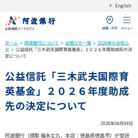
English
店舗・ATM
メニュー
金融機関コード0172
ホーム
阿波銀行について
お知らせ一覧
2026年のお知ら
せ
公益信託「三木武夫国際育英基金」２０２６年度助成先の決
定について
公益信託「三木武夫国際育
英基金」２０２６年度助成
先の決定について
2026年06月04日
阿波銀行（頭取 福永丈久、本店：徳島県徳島市）が受託