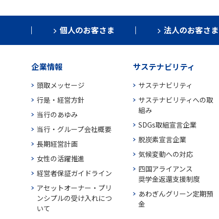
個人のお客さま
法人のお客さま
企業情報
サステナビリティ
頭取メッセージ
サステナビリティ
行是・経営方針
サステナビリティへの取
組み
当行のあゆみ
SDGs取組宣言企業
当行・グループ会社概要
脱炭素宣言企業
長期経営計画
気候変動への対応
女性の活躍推進
四国アライアンス
経営者保証ガイドライン
奨学金返還支援制度
アセットオーナー・プリ
あわぎんグリーン定期預
ンシプルの受け入れにつ
金
いて