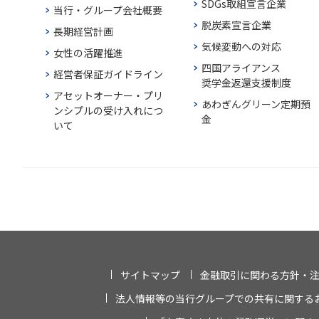
SDGs取組宣言企業
当行・グループ会社概要
脱炭素宣言企業
長期経営計画
気候変動への対応
女性の活躍推進
四国アライアンス
経営者保証ガイドライン
奨学金返還支援制度
アセットオーナー・プリ
あわぎんグリーン定期預
ンシプルの受け入れにつ
金
いて
サイトマップ
金融取引に関わる方針・
法人情報等の当行グループでの共有に関する