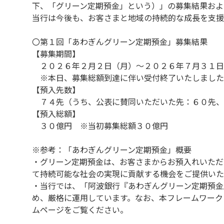
下、「グリーン定期預金」という）」の募集結果およ
当行は今後も、お客さまと地域の持続的な成長を支援
〇第１回「あわぎんグリーン定期預金」募集結果
【募集期間】
２０２６年２月２日（月）～２０２６年７月３１日
※本日、募集総額到達に伴い受付終了いたしました
【預入先数】
７４先（うち、公表に賛同いただいた先：６０先、
【預入総額】
３０億円 ※当初募集総額３０億円
※参考：「あわぎんグリーン定期預金」概要
・グリーン定期預金は、お客さまからお預入れいただ
て持続可能な社会の実現に貢献する機会をご提供いた
・当行では、「阿波銀行『あわぎんグリーン定期預金
め、厳格に運用しています。なお、本フレームワーク
ムページをご覧ください。