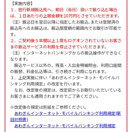
【実施内容】
１．他行新規振込先へ、即日（当日）扱いで振り込む場合
は、１日あたりの上限金額を10万円とさせていただきます。
（注）振込日を翌日以降に指定したお振込､または登録済の
振込先へのお振込は、振込限度額の範囲内でお取引が可能で
す。
２．ご契約後５年間以上１度もログオンされていないお客さ
まの振込サービスの利用を停止させていただきます。
（注）インターネットバンキングからの振込操作ができなく
なります。
振込サービス以外の、残高・入出金明細照会、利用口座間
の振替、料金払込等は、引き続きご利用になれます。
３．上記実施に伴い「あわぎんインターネット･モバイルバ
ンキング利用規定」の改定を行います。
なお、改定後の規定は、改定前からお取引いただいている
お客さまにも適用されますのでご了承ください。
※改定後の規定は別紙をご参照ください。
あわぎんインターネット･モバイルバンキング利用規定(新
旧対照表)
あわぎんインターネット･モバイルバンキング利用規定