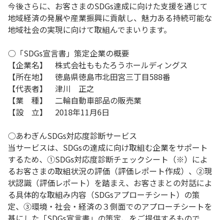
今後さらに、お客さまのSDGs達成に向けた支援を通じて
地域経済の発展や産業振興に貢献し、魅力ある持続可能な
地域社会の実現に向けて取組んでまいります。
○「SDGs宣言書」策定企業の概要
【企業名】 株式会社ももたろうホールディングス
【所在地】 徳島県徳島市北田宮三丁目588番
【代表者】 津川 正之
【業 種】 二輪自動車部品の販売業
【設 立】 2018年11月6日
○あわぎんSDGs対応度診断サービス
当サービスは、SDGsの達成に向け取組む企業をサポート
するため、①SDGs対応度診断チェックシート（※）によ
るお客さまの取組状況の評価（評価レポート作成）、②現
状認識（評価レポート）を踏まえ、お客さまとの対話によ
る具体的な取組み内容（SDGsアプローチシート）の策
定、③環境・社会・経済の３側面でのアプローチシートを
基にした「SDGs宣言書」の策定、をご提供するもので