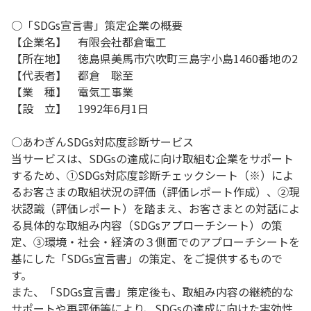
○「SDGs宣言書」策定企業の概要
【企業名】 有限会社都倉電工
【所在地】 徳島県美馬市穴吹町三島字小島1460番地の2
【代表者】 都倉 聡至
【業 種】 電気工事業
【設 立】 1992年6月1日
○あわぎんSDGs対応度診断サービス
当サービスは、SDGsの達成に向け取組む企業をサポート
するため、①SDGs対応度診断チェックシート（※）によ
るお客さまの取組状況の評価（評価レポート作成）、②現
状認識（評価レポート）を踏まえ、お客さまとの対話によ
る具体的な取組み内容（SDGsアプローチシート）の策
定、③環境・社会・経済の３側面でのアプローチシートを
基にした「SDGs宣言書」の策定、をご提供するもので
す。
また、「SDGs宣言書」策定後も、取組み内容の継続的な
サポートや再評価等により、SDGsの達成に向けた実効性