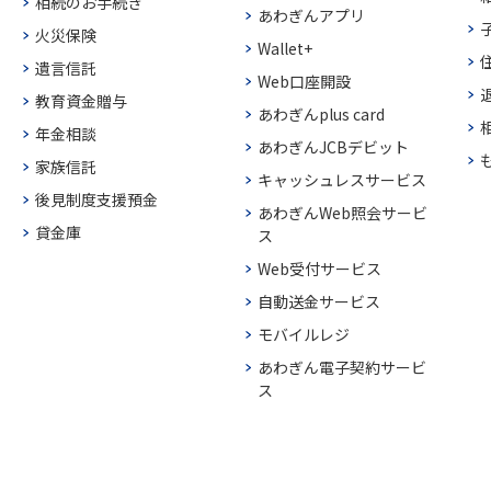
相続のお手続き
あわぎんアプリ
火災保険
Wallet+
遺言信託
Web口座開設
教育資金贈与
あわぎんplus card
年金相談
あわぎんJCBデビット
家族信託
キャッシュレスサービス
後見制度支援預金
あわぎんWeb照会サービ
貸金庫
ス
Web受付サービス
自動送金サービス
モバイルレジ
あわぎん電子契約サービ
ス