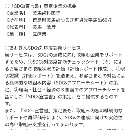
○「SDGs宣言書」策定企業の概要
【企業名】 美馬歯科医院
【所在地】 徳島県美馬郡つるぎ町貞光字馬出60-7
【代表者】 美馬 敏彦
【業 種】 医療業
○あわぎんSDGs対応度診断サービス
当サービスは、SDGsの達成に向け取組む企業をサポート
するため、①SDGs対応度診断チェックシート（※）によ
るお客さまの取組状況の評価（評価レポート作成）、②現
状認識（評価レポート）を踏まえ、お客さまとの対話によ
る具体的な取組み内容（SDGsアプローチシート）の策
定、③環境・社会・経済の３側面でのアプローチシートを
基にした「SDGs宣言書」の策定、をご提供するもので
す。
また、「SDGs宣言書」策定後も、取組み内容の継続的な
サポートや再評価等により、SDGsの達成に向けた実効性
の高い取組み支援を行ってまいります。