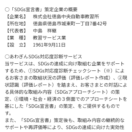
○「SDGs宣言書」策定企業の概要
【企業名】 株式会社徳島中央自動車教習所
【所在地】 徳島県徳島市城東町一丁目7番42号
【代表者】 中島 祥継
【業 種】 教習サービス業
【設 立】 1961年9月11日
○あわぎんSDGs対応度診断サービス
当サービスは、SDGsの達成に向け取組む企業をサポート
するため、①SDGs対応度診断チェックシート（※）によ
るお客さまの取組状況の評価（評価レポート作成）、②現
状認識（評価レポート）を踏まえ、お客さまとの対話によ
る具体的な取組み内容（SDGsアプローチシート）の策
定、③環境・社会・経済の３側面でのアプローチシートを
基にした「SDGs宣言書」の策定、をご提供するもので
す。
また、「SDGs宣言書」策定後も、取組み内容の継続的な
サポートや再評価等により、SDGsの達成に向けた実効性