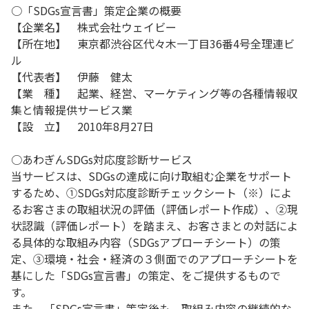
○「SDGs宣言書」策定企業の概要
【企業名】 株式会社ウェイビー
【所在地】 東京都渋谷区代々木一丁目36番4号全理連ビ
ル
【代表者】 伊藤 健太
【業 種】 起業、経営、マーケティング等の各種情報収
集と情報提供サービス業
【設 立】 2010年8月27日
○あわぎんSDGs対応度診断サービス
当サービスは、SDGsの達成に向け取組む企業をサポート
するため、①SDGs対応度診断チェックシート（※）によ
るお客さまの取組状況の評価（評価レポート作成）、②現
状認識（評価レポート）を踏まえ、お客さまとの対話によ
る具体的な取組み内容（SDGsアプローチシート）の策
定、③環境・社会・経済の３側面でのアプローチシートを
基にした「SDGs宣言書」の策定、をご提供するもので
す。
また、「SDGs宣言書」策定後も、取組み内容の継続的な