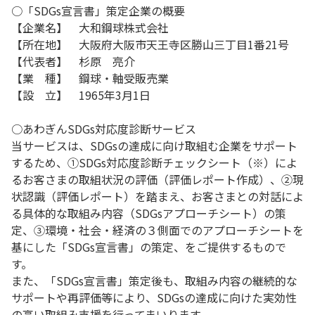
○「SDGs宣言書」策定企業の概要
【企業名】 大和鋼球株式会社
【所在地】 大阪府大阪市天王寺区勝山三丁目1番21号
【代表者】 杉原 亮介
【業 種】 鋼球・軸受販売業
【設 立】 1965年3月1日
○あわぎんSDGs対応度診断サービス
当サービスは、SDGsの達成に向け取組む企業をサポート
するため、①SDGs対応度診断チェックシート（※）によ
るお客さまの取組状況の評価（評価レポート作成）、②現
状認識（評価レポート）を踏まえ、お客さまとの対話によ
る具体的な取組み内容（SDGsアプローチシート）の策
定、③環境・社会・経済の３側面でのアプローチシートを
基にした「SDGs宣言書」の策定、をご提供するもので
す。
また、「SDGs宣言書」策定後も、取組み内容の継続的な
サポートや再評価等により、SDGsの達成に向けた実効性
の高い取組み支援を行ってまいります。