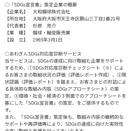
○「SDGs宣言書」策定企業の概要
【企業名】 大和鋼球株式会社
【所在地】 大阪府大阪市天王寺区勝山三丁目1番21号
【代表者】 杉原 亮介
【業 種】 鋼球・軸受販売業
【設 立】 1965年3月1日
○あわぎんSDGs対応度診断サービス
当サービスは、SDGsの達成に向け取組む企業をサポート
するため、①SDGs対応度診断チェックシート（※）によ
るお客さまの取組状況の評価（評価レポート作成）、②現
状認識（評価レポート）を踏まえ、お客さまとの対話によ
る具体的な取組み内容（SDGsアプローチシート）の策
定、③環境・社会・経済の３側面でのアプローチシートを
基にした「SDGs宣言書」の策定、をご提供するもので
す。
また、「SDGs宣言書」策定後も、取組み内容の継続的な
サポートや再評価等により、SDGsの達成に向けた実効性
の高い取組み支援を行ってまいります。