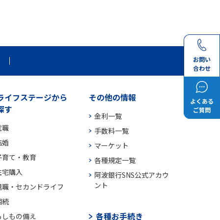
お問い
合わせ
ライフステージから
その他の情報
よくある
探す
ご質問
金利一覧
就職
手数料一覧
結婚
マーケット
子育て・教育
各種規定一覧
住宅購入
阿波銀行SNS公式アカウ
ント
退職・セカンドライフ
相続
各種お手続き
もしもの備え