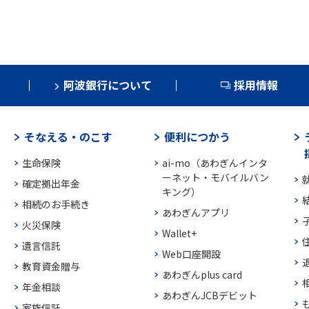
阿波銀行について
採用情報
そなえる・のこす
便利につかう
生命保険
ai-mo（あわぎんインタ
ーネット・モバイルバン
確定拠出年金
キング）
相続のお手続き
あわぎんアプリ
火災保険
Wallet+
遺言信託
Web口座開設
教育資金贈与
あわぎんplus card
年金相談
あわぎんJCBデビット
家族信託