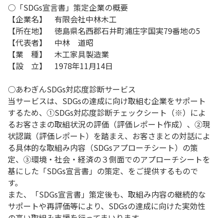
○「SDGs宣言書」策定企業の概要
【企業名】 有限会社中林木工
【所在地】 徳島県名西郡石井町浦庄字国実79番地の5
【代表者】 中林 道昭
【業 種】 木工家具製造業
【設 立】 1978年11月14日
○あわぎんSDGs対応度診断サービス
当サービスは、SDGsの達成に向け取組む企業をサポート
するため、①SDGs対応度診断チェックシート（※）によ
るお客さまの取組状況の評価（評価レポート作成）、②現
状認識（評価レポート）を踏まえ、お客さまとの対話によ
る具体的な取組み内容（SDGsアプローチシート）の策
定、③環境・社会・経済の３側面でのアプローチシートを
基にした「SDGs宣言書」の策定、をご提供するもので
す。
また、「SDGs宣言書」策定後も、取組み内容の継続的な
サポートや再評価等により、SDGsの達成に向けた実効性
の高い取組み支援を行ってまいります。