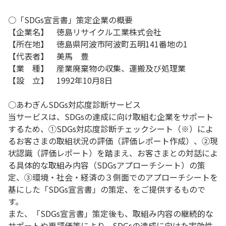
○「SDGs宣言書」策定企業の概要
【企業名】 徳島リサイクル工業株式会社
【所在地】 徳島県阿波市阿波町五明141番地の1
【代表者】 美馬 豊
【業 種】 産業廃棄物の収集、運搬及び処理業
【設 立】 1992年10月8日
○あわぎんSDGs対応度診断サービス
当サービスは、SDGsの達成に向け取組む企業をサポート
するため、①SDGs対応度診断チェックシート（※）によ
るお客さまの取組状況の評価（評価レポート作成）、②現
状認識（評価レポート）を踏まえ、お客さまとの対話によ
る具体的な取組み内容（SDGsアプローチシート）の策
定、③環境・社会・経済の３側面でのアプローチシートを
基にした「SDGs宣言書」の策定、をご提供するもので
す。
また、「SDGs宣言書」策定後も、取組み内容の継続的な
サポートや再評価等により、SDGsの達成に向けた実効性