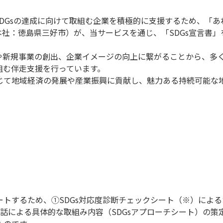
DGsの達成に向けて取組む企業を積極的に支援するため、「あ
本社：徳島県三好市）が、当サービスを通じ、「SDGs宣言書
見や新規事業の創出、企業イメージの向上に繋がることから、多く
組む伴走支援を行っています。
通じて地域経済の発展や産業振興に貢献し、魅力ある持続可能な
ポートするため、①SDGs対応度診断チェックシート（※）によ
話による具体的な取組み内容（SDGsアプローチシート）の策