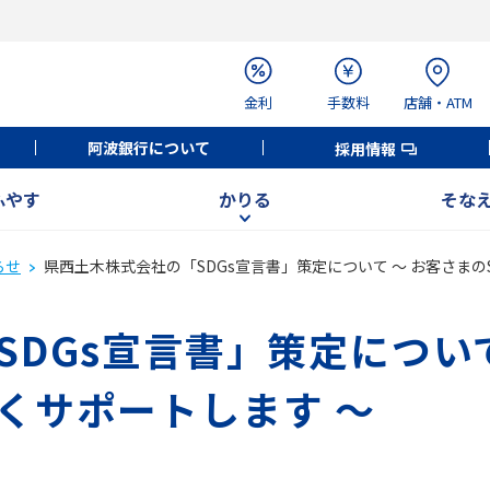
金利
手数料
店舗・ATM
阿波銀行について
採用情報
ふやす
かりる
そな
らせ
県西土木株式会社の「SDGs宣言書」策定について ～ お客さまの
DGs宣言書」策定について
くサポートします ～