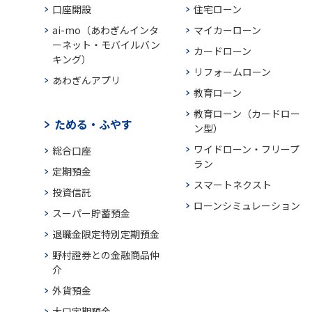
口座開設
住宅ローン
ai-mo（あわぎんインタ
マイカーローン
ーネット・モバイルバン
カードローン
キング）
リフォームローン
あわぎんアプリ
教育ローン
教育ローン（カードロー
ためる・ふやす
ン型）
ワイドローン・フリープ
総合口座
ラン
定期預金
スマートネクスト
投資信託
ローンシミュレーション
スーパー貯蓄預金
退職金限定特別定期預金
野村證券との金融商品仲
介
外貨預金
大口定期預金