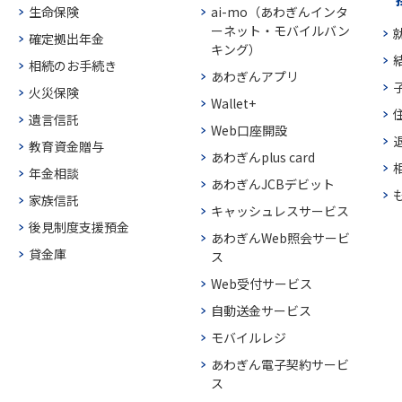
生命保険
ai-mo（あわぎんインタ
ーネット・モバイルバン
確定拠出年金
キング）
相続のお手続き
あわぎんアプリ
火災保険
Wallet+
遺言信託
Web口座開設
教育資金贈与
あわぎんplus card
年金相談
あわぎんJCBデビット
家族信託
キャッシュレスサービス
後見制度支援預金
あわぎんWeb照会サービ
貸金庫
ス
Web受付サービス
自動送金サービス
モバイルレジ
あわぎん電子契約サービ
ス