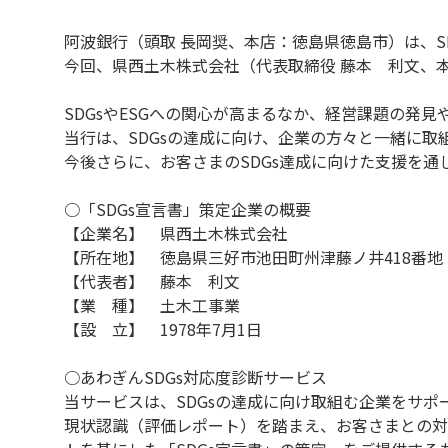
阿波銀行（頭取 長岡奨、本店：徳島県徳島市）は、S
今回、県西土木株式会社（代表取締役 藤本 利文、
SDGsやESGへの関心が高まるなか、経営課題の発
当行は、SDGsの達成に向け、企業の方々と一緒に取
今後さらに、お客さまのSDGs達成に向けた支援を
○「SDGs宣言書」策定企業の概要
【企業名】 県西土木株式会社
【所在地】 徳島県三好市池田町州津藤ノ井418番地
【代表者】 藤本 利文
【業 種】 土木工事業
【設 立】 1978年7月1日
○あわぎんSDGs対応度診断サービス
当サービスは、SDGsの達成に向け取組む企業をサ
現状認識（評価レポート）を踏まえ、お客さまとの対