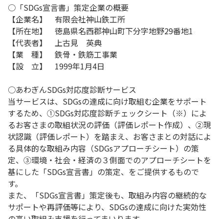
○「SDGs宣言書」策定企業の概要
【企業名】 有限会社神山鉄工所
【所在地】 徳島県名西郡神山町下分字地野29番地1
【代表者】 上古見 英典
【業 種】 鉄骨・鉄筋工事業
【設 立】 1999年1月4日
○あわぎんSDGs対応度診断サービス
当サービスは、SDGsの達成に向け取組む企業をサポート
するため、①SDGs対応度診断チェックシート（※）によ
るお客さまの取組状況の評価（評価レポート作成）、②現
状認識（評価レポート）を踏まえ、お客さまとの対話によ
る具体的な取組み内容（SDGsアプローチシート）の策
定、③環境・社会・経済の３側面でのアプローチシートを
基にした「SDGs宣言書」の策定、をご提供するもので
す。
また、「SDGs宣言書」策定後も、取組み内容の継続的な
サポートや再評価等により、SDGsの達成に向けた実効性
の高い取組み支援を行ってまいります。