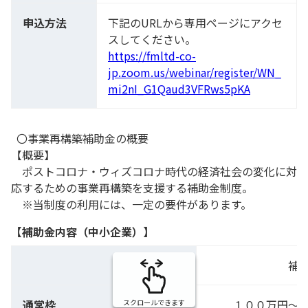
申込方法
下記のURLから専用ページにアクセ
スしてください。
https://fmltd-co-
jp.zoom.us/webinar/register/WN_
mi2nI_G1Qaud3VFRws5pKA
〇事業再構築補助金の概要
【概要】
ポストコロナ・ウィズコロナ時代の経済社会の変化に対
応するための事業再構築を支援する補助金制度。
※当制度の利用には、一定の要件があります。
【補助金内容（中小企業）】
補
通常枠
１００万円～
スクロールできます