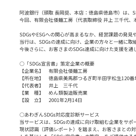
阿波銀行（頭取 長岡奨、本店：徳島県徳島市）は、S
今回、有限会社倭麺工房（代表取締役 井上 三千代、
SDGsやESGへの関心が高まるなか、経営課題の発
当行は、SDGsの達成に向け、企業の方々と一緒に取
今後さらに、お客さまのSDGs達成に向けた支援を
○「SDGs宣言書」策定企業の概要
【企業名】 有限会社倭麺工房
【所在地】 徳島県美馬郡つるぎ町半田字松生120番
【代表者】 井上 三千代
【業 種】 めん類製造販売業
【設 立】 2001年2月14日
○あわぎんSDGs対応度診断サービス
当サービスは、SDGsの達成に向け取組む企業をサ
現状認識（評価レポート）を踏まえ、お客さまとの対