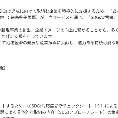
DGsの達成に向けて取組む企業を積極的に支援するため、「あ
本社：徳島県美馬郡）が、当サービスを通じ、「SDGs宣言書
見や新規事業の創出、企業イメージの向上に繋がることから、多く
組む伴走支援を行っています。
通じて地域経済の発展や産業振興に貢献し、魅力ある持続可能な
地2
ポートするため、①SDGs対応度診断チェックシート（※）によ
話による具体的な取組み内容（SDGsアプローチシート）の策