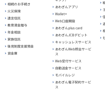
相続のお手続き
あわぎんアプリ
火災保険
Wallet+
遺言信託
Web口座開設
教育資金贈与
あわぎんplus card
年金相談
あわぎんJCBデビット
家族信託
キャッシュレスサービス
後見制度支援預金
あわぎんWeb照会サービ
貸金庫
ス
Web受付サービス
自動送金サービス
モバイルレジ
あわぎん電子契約サービ
ス