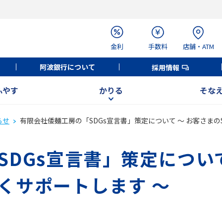
金利
手数料
店舗・ATM
阿波銀行について
採用情報
ふやす
かりる
そな
らせ
有限会社倭麺工房の「SDGs宣言書」策定について ～ お客さまの
DGs宣言書」策定について
くサポートします ～