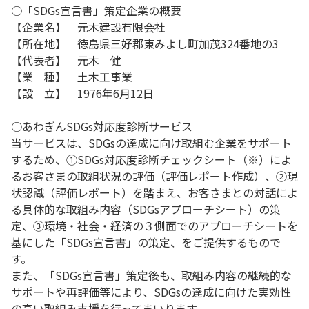
○「SDGs宣言書」策定企業の概要
【企業名】 元木建設有限会社
【所在地】 徳島県三好郡東みよし町加茂324番地の3
【代表者】 元木 健
【業 種】 土木工事業
【設 立】 1976年6月12日
○あわぎんSDGs対応度診断サービス
当サービスは、SDGsの達成に向け取組む企業をサポート
するため、①SDGs対応度診断チェックシート（※）によ
るお客さまの取組状況の評価（評価レポート作成）、②現
状認識（評価レポート）を踏まえ、お客さまとの対話によ
る具体的な取組み内容（SDGsアプローチシート）の策
定、③環境・社会・経済の３側面でのアプローチシートを
基にした「SDGs宣言書」の策定、をご提供するもので
す。
また、「SDGs宣言書」策定後も、取組み内容の継続的な
サポートや再評価等により、SDGsの達成に向けた実効性
の高い取組み支援を行ってまいります。