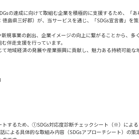
DGsの達成に向けて取組む企業を積極的に支援するため、「あ
：徳島県三好郡）が、当サービスを通じ、「SDGs宣言書」を
見や新規事業の創出、企業イメージの向上に繋がることから、多く
組む伴走支援を行っています。
通じて地域経済の発展や産業振興に貢献し、魅力ある持続可能な
3
ポートするため、①SDGs対応度診断チェックシート（※）によ
話による具体的な取組み内容（SDGsアプローチシート）の策