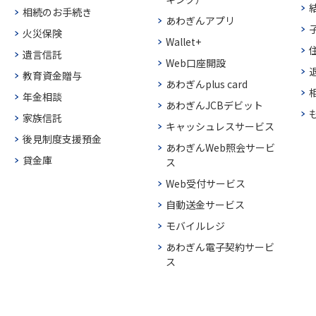
相続のお手続き
あわぎんアプリ
火災保険
Wallet+
遺言信託
Web口座開設
教育資金贈与
あわぎんplus card
年金相談
あわぎんJCBデビット
家族信託
キャッシュレスサービス
後見制度支援預金
あわぎんWeb照会サービ
貸金庫
ス
Web受付サービス
自動送金サービス
モバイルレジ
あわぎん電子契約サービ
ス