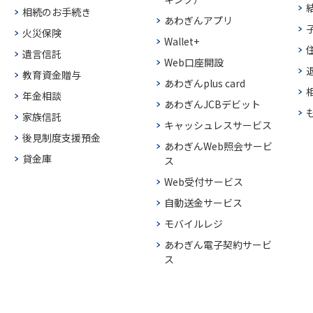
相続のお手続き
あわぎんアプリ
火災保険
Wallet+
遺言信託
Web口座開設
教育資金贈与
あわぎんplus card
年金相談
あわぎんJCBデビット
家族信託
キャッシュレスサービス
後見制度支援預金
あわぎんWeb照会サービ
貸金庫
ス
Web受付サービス
自動送金サービス
モバイルレジ
あわぎん電子契約サービ
ス