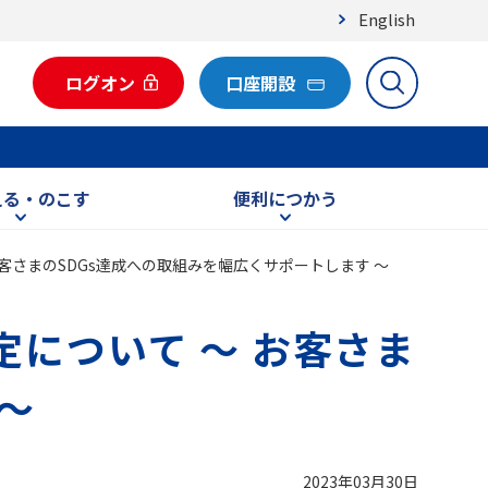
English
ログオン
口座開設
える・のこす
便利につかう
客さまのSDGs達成への取組みを幅広くサポートします ～
定について ～ お客さま
～
2023年03月30日