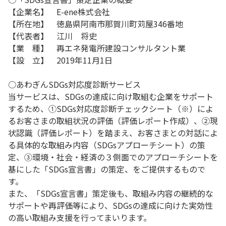
【企業名】 E-ene株式会社
【所在地】 徳島県阿南市那賀川町苅屋346番地
【代表者】 江川 将史
【業 種】 再エネ発電所建設コンサルタント業
【設 立】 2019年11月1日
○あわぎんSDGs対応度診断サービス
当サービスは、SDGsの達成に向け取組む企業をサポート
するため、①SDGs対応度診断チェックシート（※）によ
るお客さまの取組状況の評価（評価レポート作成）、②現
状認識（評価レポート）を踏まえ、お客さまとの対話によ
る具体的な取組み内容（SDGsアプローチシート）の策
定、③環境・社会・経済の３側面でのアプローチシートを
基にした「SDGs宣言書」の策定、をご提供するもので
す。
また、「SDGs宣言書」策定後も、取組み内容の継続的な
サポートや再評価等により、SDGsの達成に向けた実効性
の高い取組み支援を行ってまいります。