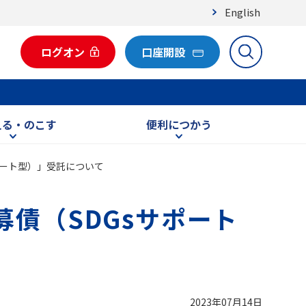
English
ログオン
口座開設
える・のこす
便利につかう
ポート型）」受託について
募債（SDGsサポート
2023年07月14日