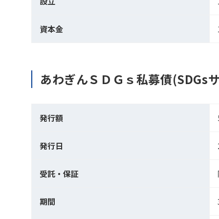
設立
資本金
あわぎんＳＤＧｓ私募債(SDGs
発行額
発行日
受託・保証
期間