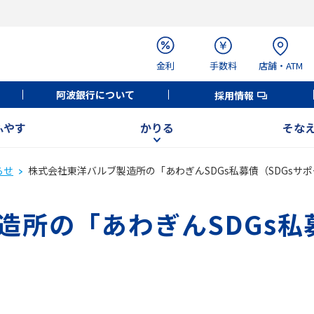
金利
手数料
店舗・ATM
阿波銀行について
採用情報
ふやす
かりる
そな
らせ
株式会社東洋バルブ製造所の「あわぎんSDGs私募債（SDGsサ
所の「あわぎんSDGs私