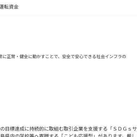
運転資金
常に正常・健全に動かすことで、安全で安心できる社会インフラの
。
の目標達成に持続的に取組む取引企業を支援する「ＳＤＧｓサ
島県内の学校等へ寄贈する「こども応援型」があります。厳し