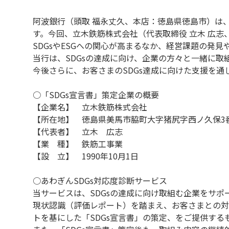
阿波銀行（頭取 福永丈久、本店：徳島県徳島市）は、
す。今回、立木鉄筋株式会社（代表取締役 立木 広志
SDGsやESGへの関心が高まるなか、経営課題の発
当行は、SDGsの達成に向け、企業の方々と一緒に取
今後さらに、お客さまのSDGs達成に向けた支援を
○「SDGs宣言書」策定企業の概要
【企業名】 立木鉄筋株式会社
【所在地】 徳島県美馬市脇町大字猪尻字西ノ久保3
【代表者】 立木 広志
【業 種】 鉄筋工事業
【設 立】 1990年10月1日
○あわぎんSDGs対応度診断サービス
当サービスは、SDGsの達成に向け取組む企業をサ
現状認識（評価レポート）を踏まえ、お客さまとの対
トを基にした「SDGs宣言書」の策定、をご提供する