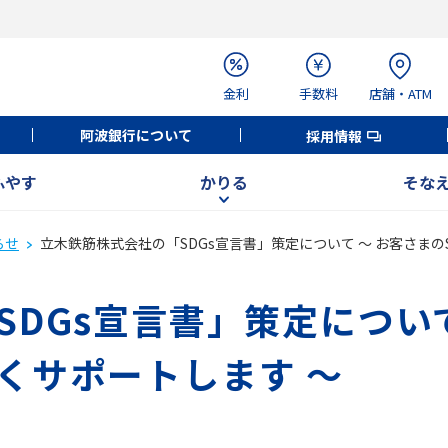
金利
手数料
店舗・ATM
阿波銀行について
採用情報
ふやす
かりる
そな
らせ
立木鉄筋株式会社の「SDGs宣言書」策定について ～ お客さまの
DGs宣言書」策定について
くサポートします ～