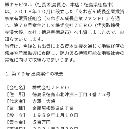
銀キャピタル（社長 松島賢治、本店：徳島県徳島市）
は、２０１８年１０月に設立した「あわぎん成長企業投資
事業有限責任組合（あわぎん成長企業ファンド）」を通
じ、第７９号案件として株式会社ＺＥＲＯ（代表取締役
寺澤大毅、本社：徳島県徳島市）へ出資しましたので、お
知らせいたします。
当行は、今後とも出資による資本支援を通じて地域経済の
発展や産業振興に貢献し、魅力ある持続可能な地域社会の
実現に向けて取組んでまいります。
１. 第７９号 出資案件の概要
【会社名】 株式会社ＺＥＲＯ
【住 所】 徳島県徳島市北沖洲三丁目９番７５号
【代表者】 寺澤 大毅
【業 種】 金属屋根製造施工業
【設 立】 １９８９年１月１０日
【資本金】 ５百万円
【実行日】 ２０２４年３月２９日