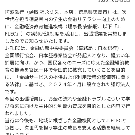
2026年01月21日
阿波銀行（頭取 福永丈久、本店：徳島県徳島市）は、次
世代を担う徳島県内の学生の金融リテラシー向上のため
に、金融経済教育推進機構（理事長 安藤聡、以下「J-
FLEC」）の講師派遣制度を活用し、出張授業を実施しま
したのでお知らせいたします。
J-FLECは、金融広報中央委員会（事務局：日本銀行）、
全国銀行協会、日本証券業協会が発起人となり、幅広い年
齢層に向け、かつ、国民各々のニーズに応えた金融経済教
育の機会を官民一体で全国的に拡充していくことを目的
に、「金融サービスの提供および利用環境の整備等に関す
る法律」に基づき、２０２４年４月に設立された認可法人
です。
今回の出張授業は、お金の流れや金融トラブルについて学
び将来に向けた主体的な判断力育成を目的とした内容で行
われました。
当行は今後も、地域に根ざした金融機関としてJ-FLECと
協働し、次世代を担う学生の成長を支える活動を継続して
まいります。