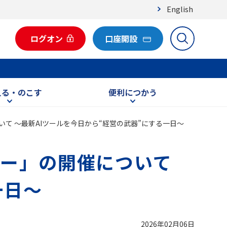
English
ログオン
口座開設
える・のこす
便利につかう
て ～最新AIツールを今日から“経営の武器”にする一日～
ナー」の開催について
一日～
2026年02月06日