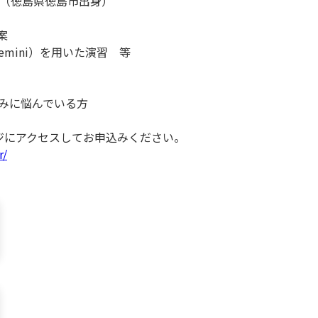
 氏（徳島県徳島市出身）
案
、Gemini）を用いた演習 等
みに悩んでいる方
ジにアクセスしてお申込みください。
r/