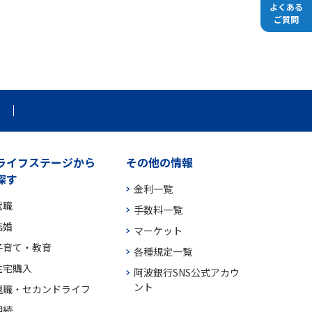
よくある
ご質問
ライフステージから
その他の情報
探す
金利一覧
就職
手数料一覧
結婚
マーケット
子育て・教育
各種規定一覧
住宅購入
阿波銀行SNS公式アカウ
ント
退職・セカンドライフ
相続