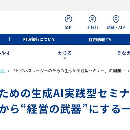
金利
手数料
店舗・ATM
阿波銀行について
採用情報
ふやす
かりる
そな
らせ
「ビジネスリーダーのための生成AI実践型セミナー」の開催につい
ための生成AI実践型セミ
日から“経営の武器”にする