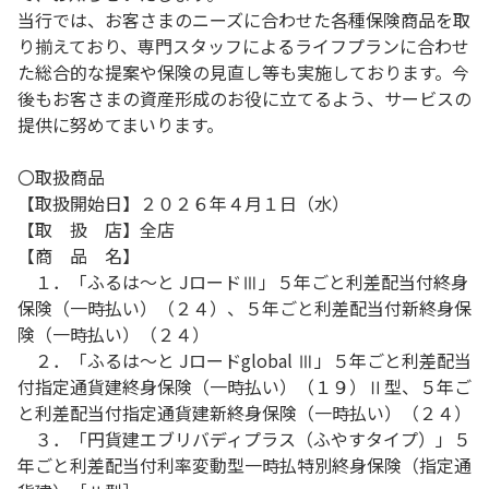
当行では、お客さまのニーズに合わせた各種保険商品を取
り揃えており、専門スタッフによるライフプランに合わせ
た総合的な提案や保険の見直し等も実施しております。今
後もお客さまの資産形成のお役に立てるよう、サービスの
提供に努めてまいります。
〇取扱商品
【取扱開始日】２０２６年４月１日（水）
【取 扱 店】全店
【商 品 名】
１．「ふるは～と JロードⅢ」５年ごと利差配当付終身
保険（一時払い）（２４）、５年ごと利差配当付新終身保
険（一時払い）（２４）
２．「ふるは～と Jロードglobal Ⅲ」５年ごと利差配当
付指定通貨建終身保険（一時払い）（１９）Ⅱ型、５年ご
と利差配当付指定通貨建新終身保険（一時払い）（２４）
３．「円貨建エブリバディプラス（ふやすタイプ）」５
年ごと利差配当付利率変動型一時払特別終身保険（指定通